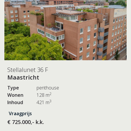
Stellalunet 36 F
Maastricht
Type
penthouse
2
Wonen
128 m
3
Inhoud
421 m
Vraagprijs
€ 725.000,- k.k.