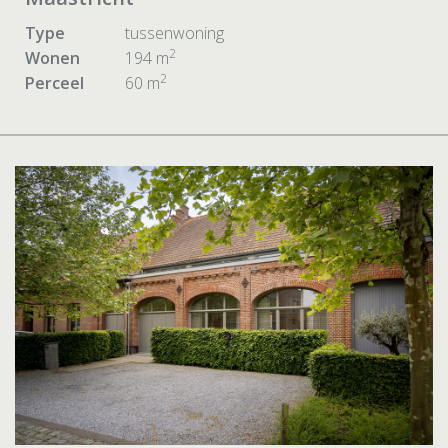
Type
tussenwoning
2
Wonen
194 m
2
Perceel
60 m