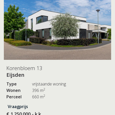
Korenbloem 13
Eijsden
Type
vrijstaande woning
2
Wonen
396 m
2
Perceel
660 m
Vraagprijs
€ 1.250.000,- k.k.