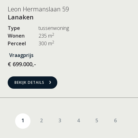
Leon Hermanslaan 59
Lanaken
Type
tussenwoning
2
Wonen
235 m
2
Perceel
300 m
Vraagprijs
€ 699.000,-
BEKIJK DETAILS
1
2
3
4
5
6