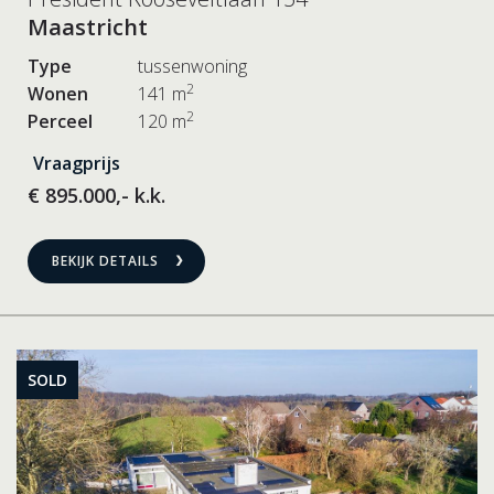
Maastricht
Type
tussenwoning
2
Wonen
141 m
2
Perceel
120 m
Vraagprijs
€ 895.000,- k.k.
BEKIJK DETAILS
SOLD