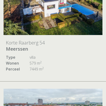
Korte Raarberg 54
Meerssen
Type
villa
2
Wonen
579 m
2
Perceel
7449 m