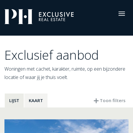
Pro-
Housing
Togg
navig
Aanbod
Exclusief aanbod
Woningen met cachet, karakter, ruimte, op een bijzondere
locatie of waar jij je thuis voelt.
LIJST
KAART
Toon filters