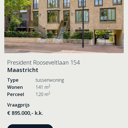
President Rooseveltlaan 154
Maastricht
Type
tussenwoning
2
Wonen
141 m
2
Perceel
120 m
Vraagprijs
€ 895.000,- k.k.