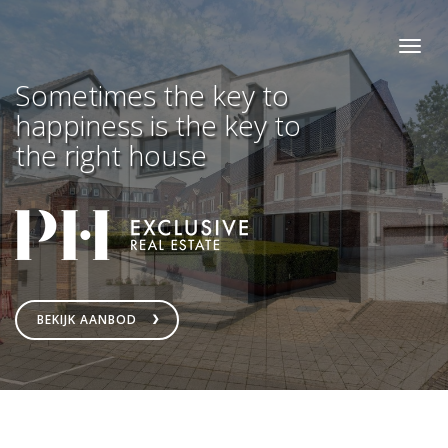
Exclusief
Pro-
in
Housing
Togg
Sometimes the key to
navig
onroerend
happiness is the key to
goed
the right house
BEKIJK AANBOD