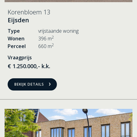
Korenbloem 13
Eijsden
Type
vrijstaande woning
2
Wonen
396 m
2
Perceel
660 m
Vraagprijs
€ 1.250.000,- k.k.
BEKIJK DETAILS