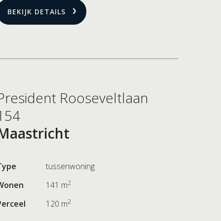
BEKIJK DETAILS
President Rooseveltlaan
154
Maastricht
Type
tussenwoning
2
Wonen
141 m
2
Perceel
120 m