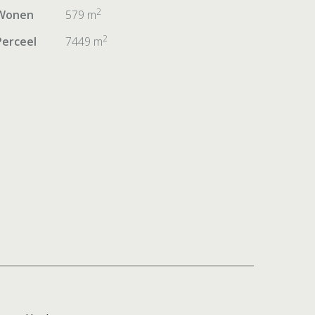
2
Wonen
579 m
2
Perceel
7449 m