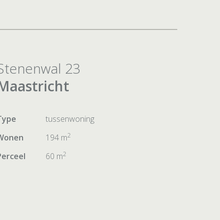
Stenenwal 23
Maastricht
Type
tussenwoning
2
Wonen
194 m
2
Perceel
60 m