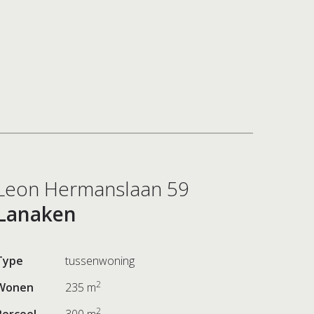
Leon Hermanslaan 59
Lanaken
Type
tussenwoning
2
Wonen
235 m
2
Perceel
300 m