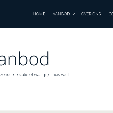
HOME
AANBOD
OVER ONS
C
aanbod
ondere locatie of waar jij je thuis voelt.