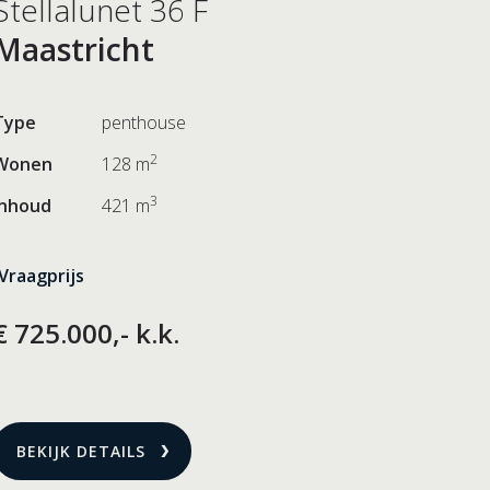
Stellalunet 36 F
Maastricht
Type
penthouse
2
Wonen
128 m
3
Inhoud
421 m
Vraagprijs
€ 725.000,- k.k.
BEKIJK DETAILS