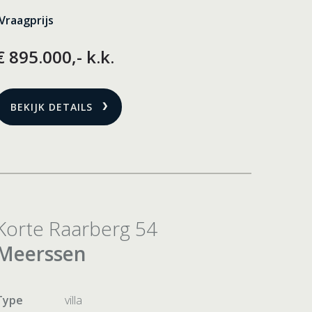
Vraagprijs
€ 895.000,- k.k.
BEKIJK DETAILS
Korte Raarberg 54
Meerssen
Type
villa