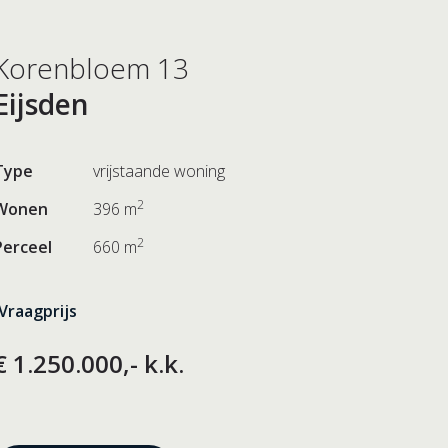
Korenbloem 13
Eijsden
Type
vrijstaande woning
2
Wonen
396 m
2
Perceel
660 m
Vraagprijs
€ 1.250.000,- k.k.