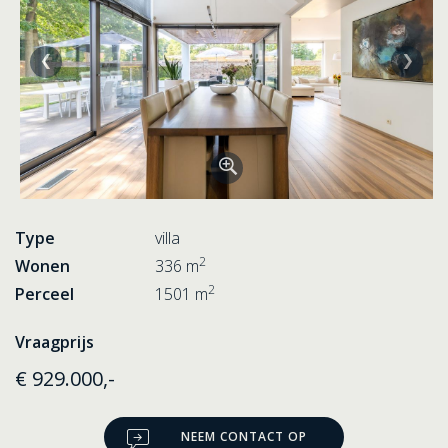
Type
villa
2
Wonen
336 m
2
Perceel
1501 m
Vraagprijs
€ 929.000,-
NEEM CONTACT OP