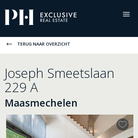
Pro-
Housing
Togg
navig
Aanbod
TERUG NAAR OVERZICHT
Joseph Smeetslaan
229 A
Maasmechelen