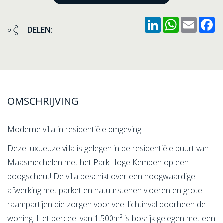
LinkedIn
WhatsApp
Email
F
DELEN:
OMSCHRIJVING
Moderne villa in residentiële omgeving!
Deze luxueuze villa is gelegen in de residentiële buurt van
Maasmechelen met het Park Hoge Kempen op een
boogscheut! De villa beschikt over een hoogwaardige
afwerking met parket en natuurstenen vloeren en grote
raampartijen die zorgen voor veel lichtinval doorheen de
woning. Het perceel van 1.500m² is bosrijk gelegen met een