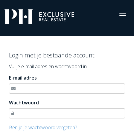
Pro-
Housing
Togg
navig
Inloggen
Login met je bestaande account
Vul je e-mail adres en wachtwoord in
E-mail adres
Wachtwoord
Ben je je wachtwoord vergeten?