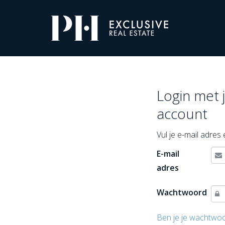
Pro-
Housing
Inloggen
Login met 
account
Vul je e-mail adre
E-mail
adres
Wachtwoord
Ben je je wachtwo