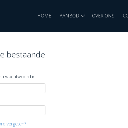
HOME
AANBOD
OVER ONS
C
je bestaande
s en wachtwoord in
ord vergeten?