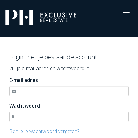
Pro-
Housing
Togg
navig
Inloggen
Login met je bestaande account
Vul je e-mail adres en wachtwoord in
E-mail adres
Wachtwoord
Ben je je wachtwoord vergeten?