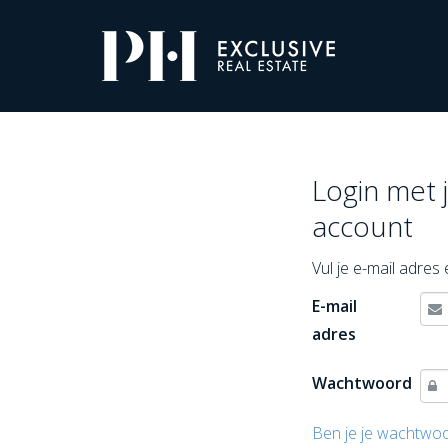
Pro-
Housing
Inloggen
Login met 
account
Vul je e-mail adre
E-mail
adres
Wachtwoord
Ben je je wachtwo