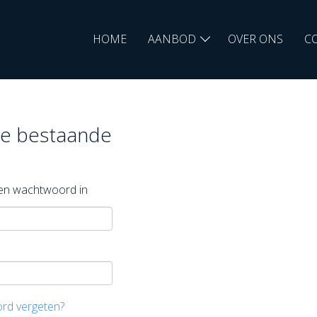
HOME
AANBOD
OVER ONS
C
je bestaande
s en wachtwoord in
ord vergeten?