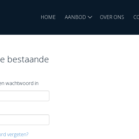
HOME
AANBOD
OVER ONS
C
je bestaande
s en wachtwoord in
ord vergeten?