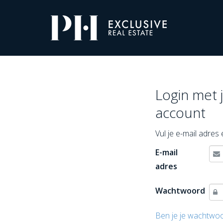
Pro-
Housing
Inloggen
Login met 
account
Vul je e-mail adre
E-mail
adres
Wachtwoord
Ben je je wachtwo