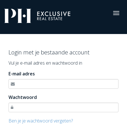
Pro-
Housing
Togg
navig
Inloggen
Login met je bestaande account
Vul je e-mail adres en wachtwoord in
E-mail adres
Wachtwoord
Ben je je wachtwoord vergeten?