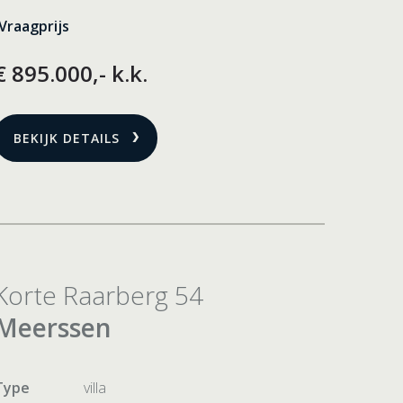
Vraagprijs
€ 895.000,- k.k.
BEKIJK DETAILS
Korte Raarberg 54
Meerssen
Type
villa