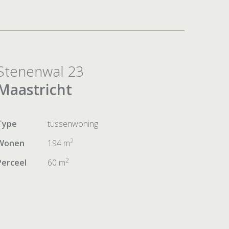
Stenenwal 23
Maastricht
Type
tussenwoning
2
Wonen
194 m
2
Perceel
60 m