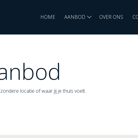
HOME
AANBOD
OVER ONS
C
aanbod
ondere locatie of waar jij je thuis voelt.