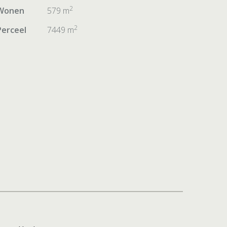
2
Wonen
579 m
2
Perceel
7449 m