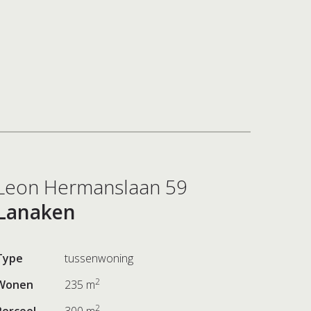
Leon Hermanslaan 59
Lanaken
Type
tussenwoning
2
Wonen
235 m
2
Perceel
300 m