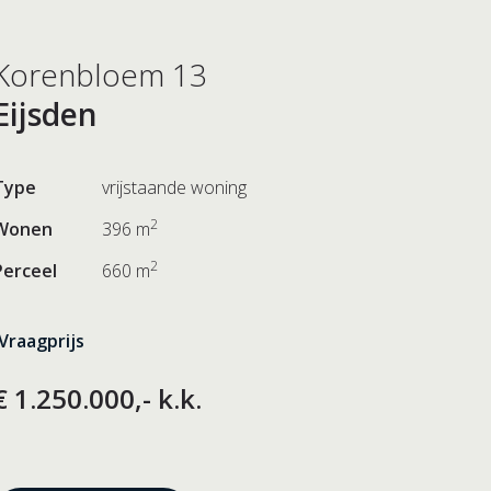
Korenbloem 13
Eijsden
Type
vrijstaande woning
2
Wonen
396 m
2
Perceel
660 m
Vraagprijs
€ 1.250.000,- k.k.