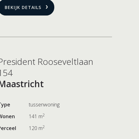
BEKIJK DETAILS
President Rooseveltlaan
154
Maastricht
Type
tussenwoning
2
Wonen
141 m
2
Perceel
120 m