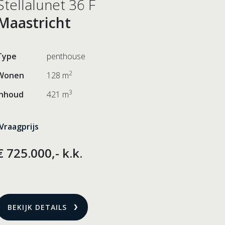
Stellalunet 36 F
Maastricht
Type
penthouse
2
Wonen
128 m
3
Inhoud
421 m
Vraagprijs
€ 725.000,- k.k.
BEKIJK DETAILS